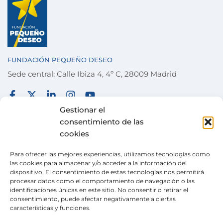
FUNDACIÓN PEQUEÑO DESEO
Sede central: Calle Ibiza 4, 4º C, 28009 Madrid
FUNDACIÓN
TÉRMINOS Y CONDICIONES
Gestionar el
consentimiento de las
COLABORA
POLÍTICA DE PRIVACIDAD
cookies
DESEOS
POLÍTICA DE COOKIES
Para ofrecer las mejores experiencias, utilizamos tecnologías como
ACTUALIDAD
CANAL DE DENUNCIAS
las cookies para almacenar y/o acceder a la información del
dispositivo. El consentimiento de estas tecnologías nos permitirá
TIENDA SOLIDARIA
procesar datos como el comportamiento de navegación o las
identificaciones únicas en este sitio. No consentir o retirar el
VOLUNTARIADO
consentimiento, puede afectar negativamente a ciertas
características y funciones.
CONTACTO