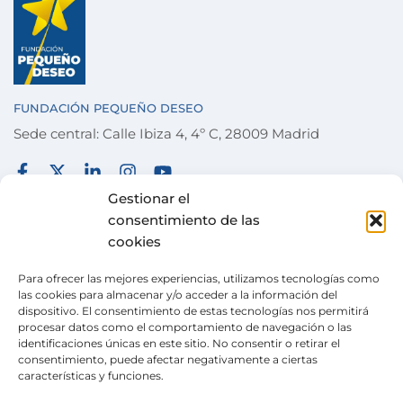
FUNDACIÓN PEQUEÑO DESEO
Sede central: Calle Ibiza 4, 4º C, 28009 Madrid
FUNDACIÓN
TÉRMINOS Y CONDICIONES
Gestionar el
consentimiento de las
COLABORA
POLÍTICA DE PRIVACIDAD
cookies
DESEOS
POLÍTICA DE COOKIES
Para ofrecer las mejores experiencias, utilizamos tecnologías como
ACTUALIDAD
CANAL DE DENUNCIAS
las cookies para almacenar y/o acceder a la información del
dispositivo. El consentimiento de estas tecnologías nos permitirá
TIENDA SOLIDARIA
procesar datos como el comportamiento de navegación o las
identificaciones únicas en este sitio. No consentir o retirar el
VOLUNTARIADO
consentimiento, puede afectar negativamente a ciertas
características y funciones.
CONTACTO