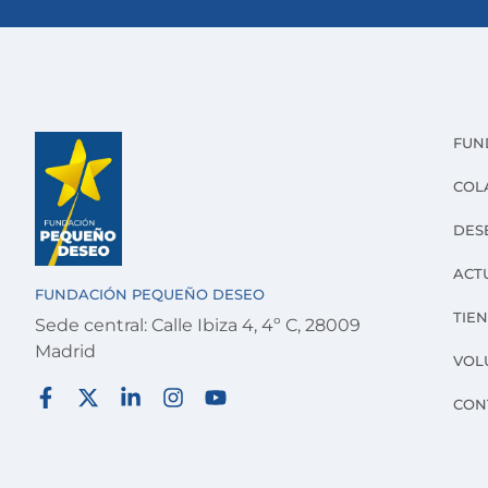
FUN
COL
DES
ACT
FUNDACIÓN PEQUEÑO DESEO
TIE
Sede central: Calle Ibiza 4, 4º C, 28009
Madrid
VOL
CON