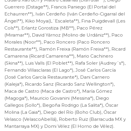
Guerrero (Dstage**), Francis Paniego (El Portal del
Echaurren**), Iván Cerdeño (Iván Cerdeño-Cigarral del
Ángel**), Kiko Moya(L´Escaleta**), Fina Puigdevall (Les
Cols**), Erlantz Gorostiza (MB**), Paco Pérez
(Miramar**), David Yárnoz (Molino de Urdániz**), Paco
Morales (Noor**), Paco Roncero (Paco Roncero
Restaurante**), Ramón Freixa (Ramón Freixa**), Ricard
Camarena (Ricard Camarena**), Mario Cachinero
(Skina**), Luis Valls (El Poblet**), Rafa Soler (Audrey´s*),
Fernando Villasclaras (El Lago*), José Carlos García
(José Carlos García Restaurante*), Dani Carnero
(Kaleja*), Ricardo Sanz (Ricardo Sanz Wellington*),
Maca de Castro (Maca de Castro*), María Gómez
(Magoga*), Mauricio Giovanini (Messina*), Diego
Gallegos (Sollo*), Begoña Rodrigo (La Salita*), Óscar
Molina (La Gaia*), Diego del Río (Boho Club), Óscar
Velasco (VelascoAbellá), Roberto Ruiz (Barracuda MX y
Mantarraya MX) y Domi Vélez (El Horno de Vélez).