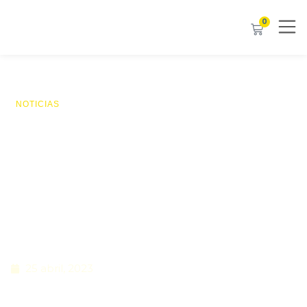
0
NOTICIAS
LA FUNDACIÓN PEQUEÑO
DESEO Y CHEFS FOR
CHILDREN REÚNEN A CASI
40 ESTRELLAS MICHELÍN Y
150 NIÑOS EN EL CIERRE
DE SU 5ª EDICIÓN
25 abril, 2023