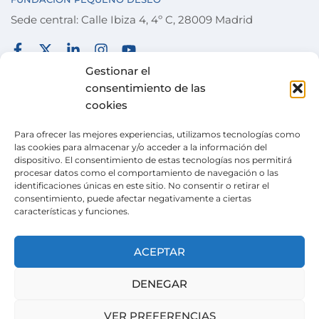
Sede central: Calle Ibiza 4, 4º C, 28009 Madrid
FUNDACIÓN
TÉRMINOS Y CONDICIONES
Gestionar el
consentimiento de las
COLABORA
POLÍTICA DE PRIVACIDAD
cookies
DESEOS
POLÍTICA DE COOKIES
Para ofrecer las mejores experiencias, utilizamos tecnologías como
ACTUALIDAD
CANAL DE DENUNCIAS
las cookies para almacenar y/o acceder a la información del
dispositivo. El consentimiento de estas tecnologías nos permitirá
TIENDA SOLIDARIA
procesar datos como el comportamiento de navegación o las
identificaciones únicas en este sitio. No consentir o retirar el
VOLUNTARIADO
consentimiento, puede afectar negativamente a ciertas
características y funciones.
CONTACTO
Pertenecemos a la
Wish Alliance
. creada en 2024
ACEPTAR
gracias al apoyo de la Unión Europea, formada
por organizaciones europeas con la misma
DENEGAR
misión.
VER PREFERENCIAS