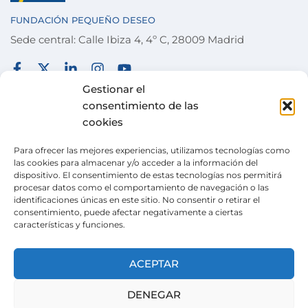
FUNDACIÓN PEQUEÑO DESEO
Sede central: Calle Ibiza 4, 4º C, 28009 Madrid
FUNDACIÓN
TÉRMINOS Y CONDICIONES
Gestionar el
consentimiento de las
COLABORA
POLÍTICA DE PRIVACIDAD
cookies
DESEOS
POLÍTICA DE COOKIES
Para ofrecer las mejores experiencias, utilizamos tecnologías como
ACTUALIDAD
CANAL DE DENUNCIAS
las cookies para almacenar y/o acceder a la información del
dispositivo. El consentimiento de estas tecnologías nos permitirá
TIENDA SOLIDARIA
procesar datos como el comportamiento de navegación o las
identificaciones únicas en este sitio. No consentir o retirar el
VOLUNTARIADO
consentimiento, puede afectar negativamente a ciertas
características y funciones.
CONTACTO
Pertenecemos a la
Wish Alliance
. creada en 2024
ACEPTAR
gracias al apoyo de la Unión Europea, formada
por organizaciones europeas con la misma
DENEGAR
misión.