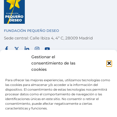
FUNDACIÓN PEQUEÑO DESEO
Sede central: Calle Ibiza 4, 4º C, 28009 Madrid
FUNDACIÓN
TÉRMINOS Y CONDICIONES
Gestionar el
consentimiento de las
COLABORA
POLÍTICA DE PRIVACIDAD
cookies
DESEOS
POLÍTICA DE COOKIES
Para ofrecer las mejores experiencias, utilizamos tecnologías como
ACTUALIDAD
CANAL DE DENUNCIAS
las cookies para almacenar y/o acceder a la información del
dispositivo. El consentimiento de estas tecnologías nos permitirá
TIENDA SOLIDARIA
procesar datos como el comportamiento de navegación o las
identificaciones únicas en este sitio. No consentir o retirar el
VOLUNTARIADO
consentimiento, puede afectar negativamente a ciertas
características y funciones.
CONTACTO
Pertenecemos a la
Wish Alliance
. creada en 2024