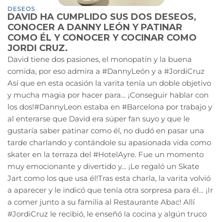
DESEOS
DAVID HA CUMPLIDO SUS DOS DESEOS,
CONOCER A DANNY LEÓN Y PATINAR
COMO ÉL Y CONOCER Y COCINAR COMO
JORDI CRUZ.
David tiene dos pasiones, el monopatín y la buena
comida, por eso admira a #DannyLeón y a #JordiCruz
Así que en esta ocasión la varita tenía un doble objetivo
y mucha magia por hacer para… ¡Conseguir hablar con
los dos!#DannyLeon estaba en #Barcelona por trabajo y
al enterarse que David era súper fan suyo y que le
gustaría saber patinar como él, no dudó en pasar una
tarde charlando y contándole su apasionada vida como
skater en la terraza del #HotelAyre. Fue un momento
muy emocionante y divertido y… ¡Le regaló un Skate
Jart como los que usa él!Tras esta charla, la varita volvió
a aparecer y le indicó que tenía otra sorpresa para él… ¡Ir
a comer junto a su familia al Restaurante Abac! Allí
#JordiCruz le recibió, le enseñó la cocina y algún truco