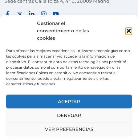
Sede central: Calle Ibiza 4, 4º C, 28009 Madrid
FUNDACIÓN
TÉRMINOS Y CONDICIONES
Gestionar el
consentimiento de las
COLABORA
POLÍTICA DE PRIVACIDAD
cookies
DESEOS
POLÍTICA DE COOKIES
Para ofrecer las mejores experiencias, utilizamos tecnologías como
ACTUALIDAD
CANAL DE DENUNCIAS
las cookies para almacenar y/o acceder a la información del
dispositivo. El consentimiento de estas tecnologías nos permitirá
TIENDA SOLIDARIA
procesar datos como el comportamiento de navegación o las
identificaciones únicas en este sitio. No consentir o retirar el
VOLUNTARIADO
consentimiento, puede afectar negativamente a ciertas
características y funciones.
CONTACTO
Pertenecemos a la
Wish Alliance
. creada en 2024
ACEPTAR
gracias al apoyo de la Unión Europea, formada
por organizaciones europeas con la misma
DENEGAR
misión.
VER PREFERENCIAS