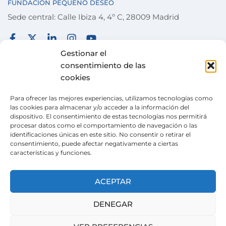
FUNDACIÓN PEQUEÑO DESEO
Sede central: Calle Ibiza 4, 4º C, 28009 Madrid
FUNDACIÓN
TÉRMINOS Y CONDICIONES
Gestionar el
consentimiento de las
COLABORA
POLÍTICA DE PRIVACIDAD
cookies
DESEOS
POLÍTICA DE COOKIES
Para ofrecer las mejores experiencias, utilizamos tecnologías como
ACTUALIDAD
CANAL DE DENUNCIAS
las cookies para almacenar y/o acceder a la información del
dispositivo. El consentimiento de estas tecnologías nos permitirá
TIENDA SOLIDARIA
procesar datos como el comportamiento de navegación o las
identificaciones únicas en este sitio. No consentir o retirar el
VOLUNTARIADO
consentimiento, puede afectar negativamente a ciertas
características y funciones.
CONTACTO
Pertenecemos a la
Wish Alliance
. creada en 2024
ACEPTAR
gracias al apoyo de la Unión Europea, formada
por organizaciones europeas con la misma
DENEGAR
misión.