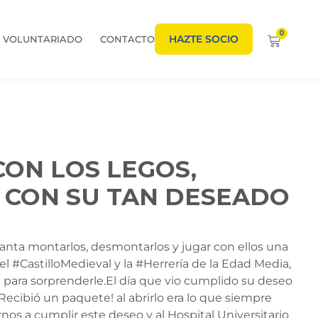
0
HAZTE SOCIO
VOLUNTARIADO
CONTACTO
ON LOS LEGOS,
 CON SU TAN DESEADO
nta montarlos, desmontarlos y jugar con ellos una
l #CastilloMedieval y la #Herrería de la Edad Media,
 para sorprenderle.El día que vio cumplido su deseo
Recibió un paquete! al abrirlo era lo que siempre
nos a cumplir este deseo y al Hospital Universitario