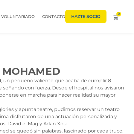
0
HAZTE SOCIO
VOLUNTARIADO
CONTACTO
E MOHAMED
, un pequeño valiente que acaba de cumplir 8
e soñando con fuerza. Desde el hospital nos avisaron
en ponerse en marcha para hacer realidad su mayor
 glories y apunta teatre, pudimos reservar un teatro
rima disfrutaron de una actuación personalizada y
os, David el Mag y Adan Xou.
d se quedó sin palabras, fascinado por cada truco.