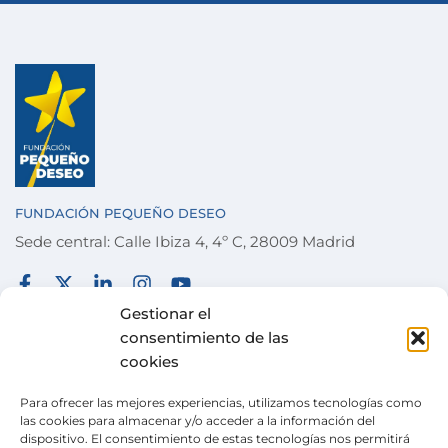
FUNDACIÓN PEQUEÑO DESEO
Sede central: Calle Ibiza 4, 4º C, 28009 Madrid
FUNDACIÓN
TÉRMINOS Y CONDICIONES
Gestionar el
consentimiento de las
COLABORA
POLÍTICA DE PRIVACIDAD
cookies
DESEOS
POLÍTICA DE COOKIES
Para ofrecer las mejores experiencias, utilizamos tecnologías como
ACTUALIDAD
CANAL DE DENUNCIAS
las cookies para almacenar y/o acceder a la información del
dispositivo. El consentimiento de estas tecnologías nos permitirá