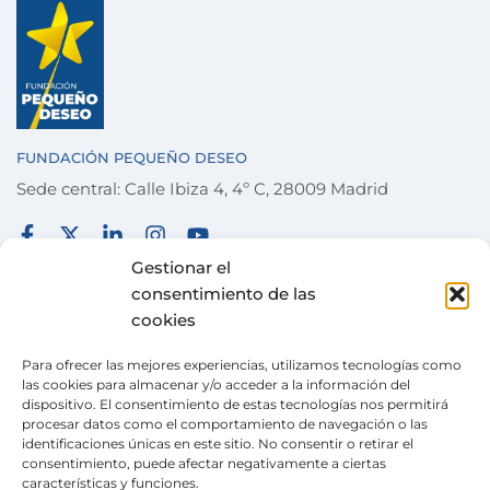
FUNDACIÓN PEQUEÑO DESEO
Sede central: Calle Ibiza 4, 4º C, 28009 Madrid
FUNDACIÓN
TÉRMINOS Y CONDICIONES
Gestionar el
consentimiento de las
COLABORA
POLÍTICA DE PRIVACIDAD
cookies
DESEOS
POLÍTICA DE COOKIES
Para ofrecer las mejores experiencias, utilizamos tecnologías como
ACTUALIDAD
CANAL DE DENUNCIAS
las cookies para almacenar y/o acceder a la información del
dispositivo. El consentimiento de estas tecnologías nos permitirá
TIENDA SOLIDARIA
procesar datos como el comportamiento de navegación o las
identificaciones únicas en este sitio. No consentir o retirar el
VOLUNTARIADO
consentimiento, puede afectar negativamente a ciertas
características y funciones.