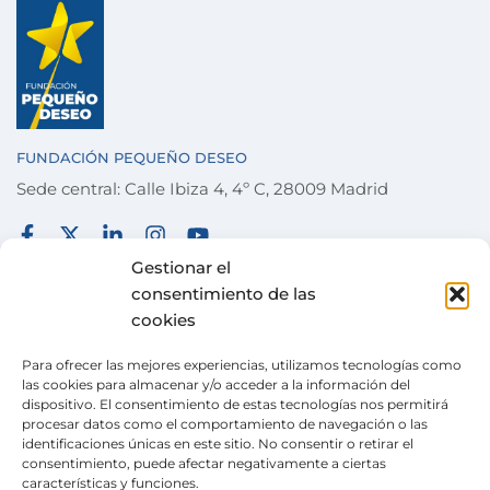
FUNDACIÓN PEQUEÑO DESEO
Sede central: Calle Ibiza 4, 4º C, 28009 Madrid
FUNDACIÓN
TÉRMINOS Y CONDICIONES
Gestionar el
consentimiento de las
COLABORA
POLÍTICA DE PRIVACIDAD
cookies
DESEOS
POLÍTICA DE COOKIES
Para ofrecer las mejores experiencias, utilizamos tecnologías como
ACTUALIDAD
CANAL DE DENUNCIAS
las cookies para almacenar y/o acceder a la información del
dispositivo. El consentimiento de estas tecnologías nos permitirá
TIENDA SOLIDARIA
procesar datos como el comportamiento de navegación o las
identificaciones únicas en este sitio. No consentir o retirar el
VOLUNTARIADO
consentimiento, puede afectar negativamente a ciertas
características y funciones.