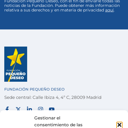
Fundación Pequeño Deseo, con el fin de enviarle todas las
noticias de la Fundación. Puede obtener más información
relativa a sus derechos y en materia de privacidad
aquí
.
FUNDACIÓN PEQUEÑO DESEO
Sede central: Calle Ibiza 4, 4º C, 28009 Madrid
FUNDACIÓN
TÉRMINOS Y CONDICIONES
Gestionar el
consentimiento de las
COLABORA
POLÍTICA DE PRIVACIDAD