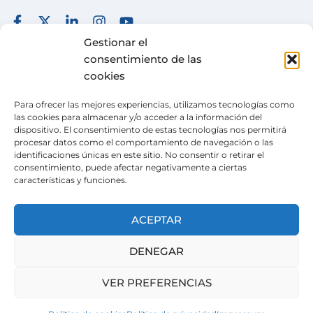
FUNDACIÓN
TÉRMINOS Y CONDICIONES
Gestionar el
consentimiento de las
COLABORA
POLÍTICA DE PRIVACIDAD
cookies
DESEOS
POLÍTICA DE COOKIES
Para ofrecer las mejores experiencias, utilizamos tecnologías como
ACTUALIDAD
CANAL DE DENUNCIAS
las cookies para almacenar y/o acceder a la información del
dispositivo. El consentimiento de estas tecnologías nos permitirá
TIENDA SOLIDARIA
procesar datos como el comportamiento de navegación o las
identificaciones únicas en este sitio. No consentir o retirar el
VOLUNTARIADO
consentimiento, puede afectar negativamente a ciertas
características y funciones.
CONTACTO
Pertenecemos a la
Wish Alliance
. creada en 2024
ACEPTAR
gracias al apoyo de la Unión Europea, formada
por organizaciones europeas con la misma
DENEGAR
misión.
VER PREFERENCIAS