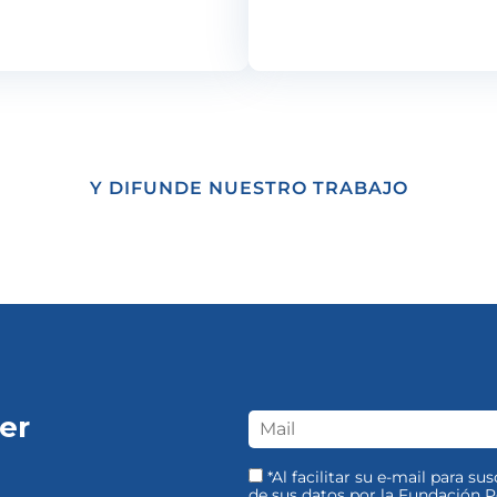
Y DIFUNDE NUESTRO TRABAJO
er
*Al facilitar su e-mail para su
de sus datos por la Fundación Pe