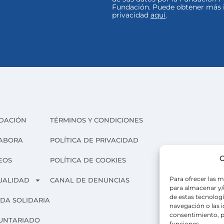
Fundación. Puede obtener más i
privacidad
aquí
.
DACIÓN
TÉRMINOS Y CONDICIONES
ABORA
POLÍTICA DE PRIVACIDAD
G
EOS
POLÍTICA DE COOKIES
Para ofrecer las m
UALIDAD
CANAL DE DENUNCIAS
para almacenar y/o
de estas tecnolog
NDA SOLIDARIA
navegación o las id
consentimiento, p
UNTARIADO
funciones.