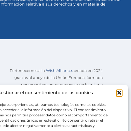
nformación relativa a sus derechos y en materia de
Pertenecemos a la
Wish Alliance
. creada en 2024
gracias al apoyo de la Unión Europea, formada
por organizaciones europeas con la misma
misión.
estionar el consentimiento de las cookies
ejores experiencias, utilizamos tecnologías como las cookies
 acceder a la información del dispositivo. El consentimiento
ías nos permitirá procesar datos como el comportamiento de
entificaciones únicas en este sitio. No consentir o retirar el
uede afectar negativamente a ciertas características y