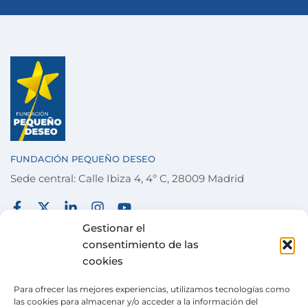
FUNDACIÓN PEQUEÑO DESEO
Sede central: Calle Ibiza 4, 4º C, 28009 Madrid
FUNDACIÓN
TÉRMINOS Y CONDICIONES
Gestionar el
consentimiento de las
COLABORA
POLÍTICA DE PRIVACIDAD
cookies
DESEOS
POLÍTICA DE COOKIES
Para ofrecer las mejores experiencias, utilizamos tecnologías como
ACTUALIDAD
CANAL DE DENUNCIAS
las cookies para almacenar y/o acceder a la información del