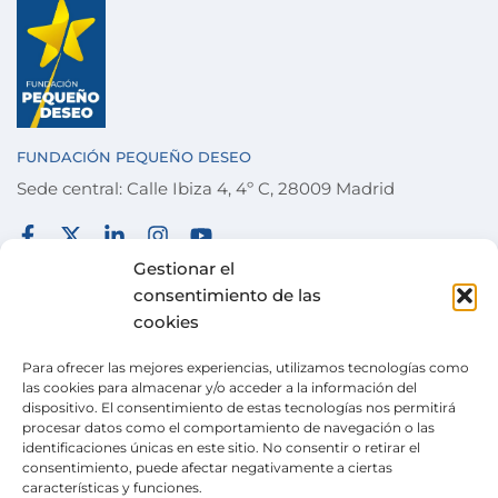
FUNDACIÓN PEQUEÑO DESEO
Sede central: Calle Ibiza 4, 4º C, 28009 Madrid
FUNDACIÓN
TÉRMINOS Y CONDICIONES
Gestionar el
consentimiento de las
COLABORA
POLÍTICA DE PRIVACIDAD
cookies
DESEOS
POLÍTICA DE COOKIES
Para ofrecer las mejores experiencias, utilizamos tecnologías como
ACTUALIDAD
CANAL DE DENUNCIAS
las cookies para almacenar y/o acceder a la información del
dispositivo. El consentimiento de estas tecnologías nos permitirá
TIENDA SOLIDARIA
procesar datos como el comportamiento de navegación o las
identificaciones únicas en este sitio. No consentir o retirar el
VOLUNTARIADO
consentimiento, puede afectar negativamente a ciertas
características y funciones.