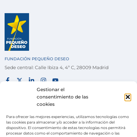
FUNDACIÓN PEQUEÑO DESEO
Sede central: Calle Ibiza 4, 4º C, 28009 Madrid
FUNDACIÓN
TÉRMINOS Y CONDICIONES
Gestionar el
consentimiento de las
COLABORA
POLÍTICA DE PRIVACIDAD
cookies
DESEOS
POLÍTICA DE COOKIES
Para ofrecer las mejores experiencias, utilizamos tecnologías como
ACTUALIDAD
CANAL DE DENUNCIAS
las cookies para almacenar y/o acceder a la información del
dispositivo. El consentimiento de estas tecnologías nos permitirá
TIENDA SOLIDARIA
procesar datos como el comportamiento de navegación o las