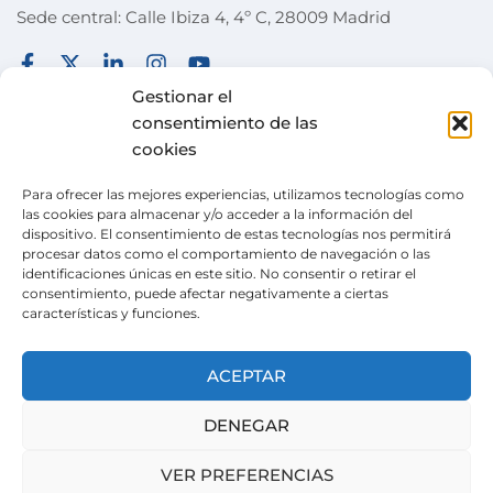
Sede central: Calle Ibiza 4, 4º C, 28009 Madrid
FUNDACIÓN
TÉRMINOS Y CONDICIONES
Gestionar el
consentimiento de las
COLABORA
POLÍTICA DE PRIVACIDAD
cookies
DESEOS
POLÍTICA DE COOKIES
Para ofrecer las mejores experiencias, utilizamos tecnologías como
ACTUALIDAD
CANAL DE DENUNCIAS
las cookies para almacenar y/o acceder a la información del
dispositivo. El consentimiento de estas tecnologías nos permitirá
TIENDA SOLIDARIA
procesar datos como el comportamiento de navegación o las
identificaciones únicas en este sitio. No consentir o retirar el
VOLUNTARIADO
consentimiento, puede afectar negativamente a ciertas
características y funciones.
CONTACTO
Pertenecemos a la
Wish Alliance
. creada en 2024
ACEPTAR
gracias al apoyo de la Unión Europea, formada
por organizaciones europeas con la misma
DENEGAR
misión.
VER PREFERENCIAS