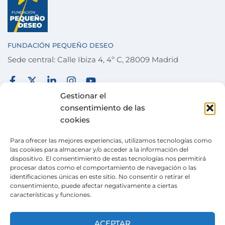
FUNDACIÓN PEQUEÑO DESEO
Sede central: Calle Ibiza 4, 4º C, 28009 Madrid
FUNDACIÓN
TÉRMINOS Y CONDICIONES
Gestionar el
consentimiento de las
COLABORA
POLÍTICA DE PRIVACIDAD
cookies
DESEOS
POLÍTICA DE COOKIES
Para ofrecer las mejores experiencias, utilizamos tecnologías como
ACTUALIDAD
CANAL DE DENUNCIAS
las cookies para almacenar y/o acceder a la información del
dispositivo. El consentimiento de estas tecnologías nos permitirá
TIENDA SOLIDARIA
procesar datos como el comportamiento de navegación o las
identificaciones únicas en este sitio. No consentir o retirar el
VOLUNTARIADO
consentimiento, puede afectar negativamente a ciertas
características y funciones.
CONTACTO
Pertenecemos a la
Wish Alliance
. creada en 2024
ACEPTAR
gracias al apoyo de la Unión Europea, formada