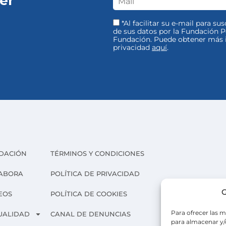
er
*Al facilitar su e-mail para su
de sus datos por la Fundación Pe
Fundación. Puede obtener más i
privacidad
aquí
.
DACIÓN
TÉRMINOS Y CONDICIONES
ABORA
POLÍTICA DE PRIVACIDAD
G
EOS
POLÍTICA DE COOKIES
Para ofrecer las m
UALIDAD
CANAL DE DENUNCIAS
para almacenar y/o