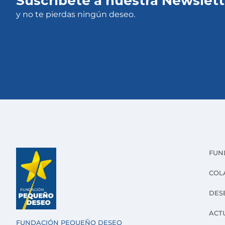
Suscríbete a nuestra Newslett
y no te pierdas ningún deseo.
FUN
COL
DES
ACT
FUNDACIÓN PEQUEÑO DESEO