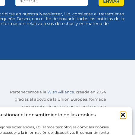
scribirse en nuestra Newsletter, Ud. consiente el tratamiento
queño Deseo, con el fin de enviarle todas las noticias de la
nformación relativa a sus derechos y en materia de
Pertenecemos a la
Wish Alliance
. creada en 2024
gracias al apoyo de la Unión Europea, formada
por organizaciones europeas con la misma
misión.
estionar el consentimiento de las cookies
ejores experiencias, utilizamos tecnologías como las cookies
 acceder a la información del dispositivo. El consentimiento