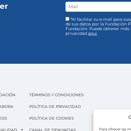
er
*Al facilitar su e-mail para su
de sus datos por la Fundación Pe
Fundación. Puede obtener más i
privacidad
aquí
.
DACIÓN
TÉRMINOS Y CONDICIONES
ABORA
POLÍTICA DE PRIVACIDAD
G
EOS
POLÍTICA DE COOKIES
Para ofrecer las m
UALIDAD
CANAL DE DENUNCIAS