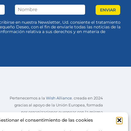
scribirse en nuestra Newsletter, Ud. consiente el tratamiento
queño Deseo, con el fin de enviarle todas las noticias de la
nformación relativa a sus derechos y en materia de
Pertenecemos a la
Wish Alliance
. creada en 2024
gracias al apoyo de la Unión Europea, formada
por organizaciones europeas con la misma
misión.
estionar el consentimiento de las cookies