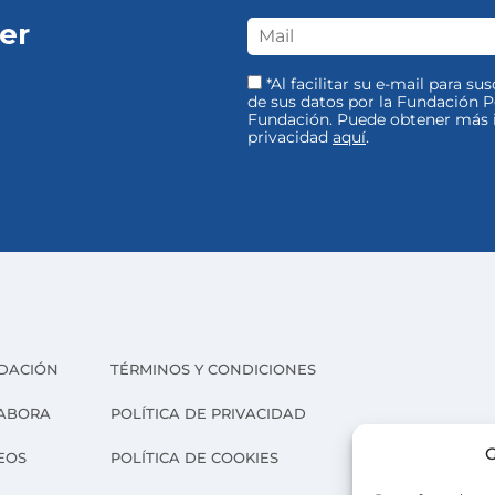
er
*Al facilitar su e-mail para su
de sus datos por la Fundación Pe
Fundación. Puede obtener más i
privacidad
aquí
.
DACIÓN
TÉRMINOS Y CONDICIONES
ABORA
POLÍTICA DE PRIVACIDAD
G
EOS
POLÍTICA DE COOKIES