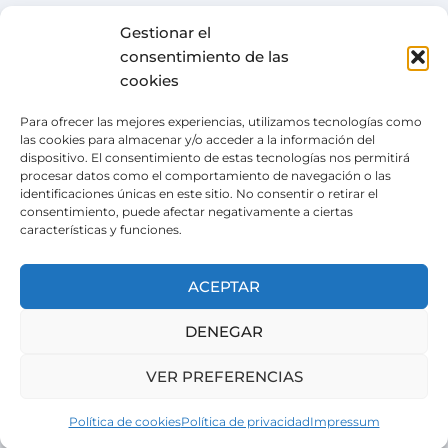
Gestionar el
FUNDACIÓN
TÉRMINOS Y CONDICIONES
consentimiento de las
cookies
COLABORA
POLÍTICA DE PRIVACIDAD
DESEOS
POLÍTICA DE COOKIES
Para ofrecer las mejores experiencias, utilizamos tecnologías como
las cookies para almacenar y/o acceder a la información del
ACTUALIDAD
CANAL DE DENUNCIAS
dispositivo. El consentimiento de estas tecnologías nos permitirá
procesar datos como el comportamiento de navegación o las
TIENDA SOLIDARIA
identificaciones únicas en este sitio. No consentir o retirar el
consentimiento, puede afectar negativamente a ciertas
VOLUNTARIADO
características y funciones.
CONTACTO
Pertenecemos a la
Wish Alliance
. creada en 2024
ACEPTAR
gracias al apoyo de la Unión Europea, formada
por organizaciones europeas con la misma
DENEGAR
misión.
VER PREFERENCIAS
Política de cookies
Política de privacidad
Impressum