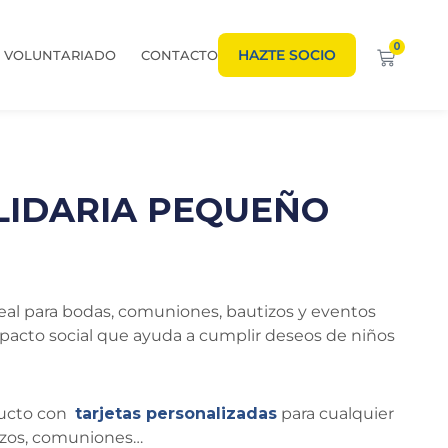
0
HAZTE SOCIO
VOLUNTARIADO
CONTACTO
LIDARIA PEQUEÑO
deal para bodas, comuniones, bautizos y eventos
impacto social que ayuda a cumplir deseos de niños
ducto con
tarjetas personalizadas
para cualquier
tizos, comuniones…