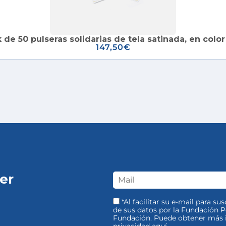
 de 50 pulseras solidarias de tela satinada, en color
147,50
€
er
*Al facilitar su e-mail para su
de sus datos por la Fundación Pe
Fundación. Puede obtener más i