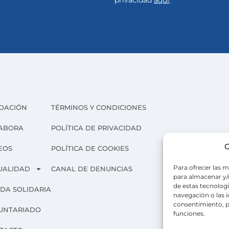
privacidad
aquí
.
DACIÓN
TÉRMINOS Y CONDICIONES
ABORA
POLÍTICA DE PRIVACIDAD
G
EOS
POLÍTICA DE COOKIES
Para ofrecer las m
UALIDAD
CANAL DE DENUNCIAS
para almacenar y/o
de estas tecnolog
NDA SOLIDARIA
navegación o las id
consentimiento, p
UNTARIADO
funciones.