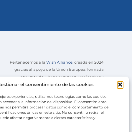
Pertenecemos a la
Wish Alliance
. creada en 2024
gracias al apoyo de la Unión Europea, formada
por organizaciones europeas con la misma
misión.
estionar el consentimiento de las cookies
ejores experiencias, utilizamos tecnologías como las cookies
 acceder a la información del dispositivo. El consentimiento
ías nos permitirá procesar datos como el comportamiento de
entificaciones únicas en este sitio. No consentir o retirar el
uede afectar negativamente a ciertas características y