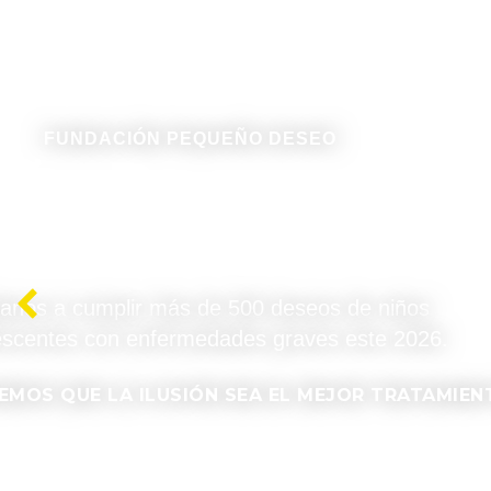
Convi
solidari
Mira nuestra 