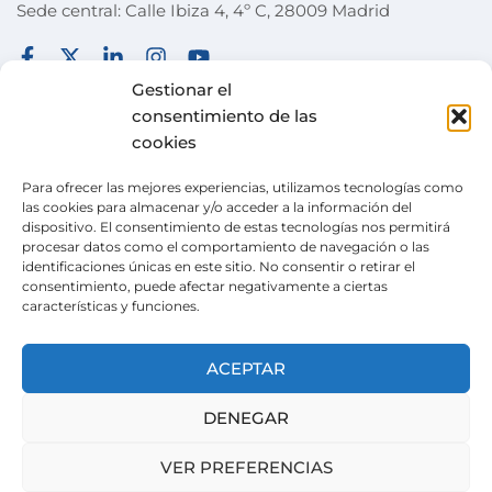
Sede central: Calle Ibiza 4, 4º C, 28009 Madrid
FUNDACIÓN
TÉRMINOS Y CONDICIONES
Gestionar el
consentimiento de las
COLABORA
POLÍTICA DE PRIVACIDAD
cookies
DESEOS
POLÍTICA DE COOKIES
Para ofrecer las mejores experiencias, utilizamos tecnologías como
ACTUALIDAD
CANAL DE DENUNCIAS
las cookies para almacenar y/o acceder a la información del
dispositivo. El consentimiento de estas tecnologías nos permitirá
TIENDA SOLIDARIA
procesar datos como el comportamiento de navegación o las
identificaciones únicas en este sitio. No consentir o retirar el
VOLUNTARIADO
consentimiento, puede afectar negativamente a ciertas
características y funciones.
CONTACTO
Pertenecemos a la
Wish Alliance
. creada en 2024
ACEPTAR
gracias al apoyo de la Unión Europea, formada
por organizaciones europeas con la misma
DENEGAR
misión.
VER PREFERENCIAS