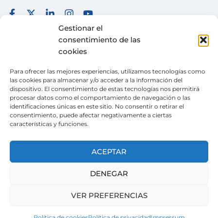
FUNDACIÓN
TÉRMINOS Y CONDICIONES
Gestionar el
consentimiento de las
COLABORA
POLÍTICA DE PRIVACIDAD
cookies
DESEOS
POLÍTICA DE COOKIES
Para ofrecer las mejores experiencias, utilizamos tecnologías como
ACTUALIDAD
CANAL DE DENUNCIAS
las cookies para almacenar y/o acceder a la información del
dispositivo. El consentimiento de estas tecnologías nos permitirá
TIENDA SOLIDARIA
procesar datos como el comportamiento de navegación o las
identificaciones únicas en este sitio. No consentir o retirar el
VOLUNTARIADO
consentimiento, puede afectar negativamente a ciertas
características y funciones.
CONTACTO
Pertenecemos a la
Wish Alliance
. creada en 2024
ACEPTAR
gracias al apoyo de la Unión Europea, formada
por organizaciones europeas con la misma
DENEGAR
misión.
VER PREFERENCIAS
Política de cookies
Política de privacidad
Impressum